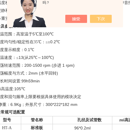
,
温度校准功能及短振荡点动功能
吗？
超温保护功能，程序运行结束 发出声音
安静和稳定的直流无刷电机驱动、长寿命、免保养
,
CE
多重安全保护功能，安全可靠
符合
安全标准，
TMR
号及参数：
5
100
温范围：高室温于
℃
至
℃
/
0.2
度均匀性
稳定性
在35℃
：≤±
℃
0.1
度显示精度：
℃
13(
25
100
)
温速度：
≤
从
℃～
℃
200-1500 rpm (
1 rpm)
荡转速范围：
步进
2mm (
)
荡幅度与方式：
水平回转
:99h59min
长时间设置
:105
ui高温度
℃
度和混匀频率上限要根据具体使用的模块决定
6.9Kg
300*222*182 mm
净重：
；外形尺寸：
块常规可选配置
型号
管名称
孔径及试管数
zui
HT-A
标准板
96*0.2ml