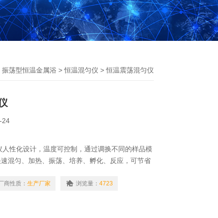
>
振荡型恒温金属浴
>
恒温混匀仪
> 恒温震荡混匀仪
仪
-24
仪人性化设计，温度可控制，通过调换不同的样品模
快速混匀、加热、振荡、培养、孵化、反应，可节省
恒温和振荡两种功能*地结合在一起，极大地缩短了
提高了工作人员的效率。是样品孵化、催化、混匀以
厂商性质：
生产厂家
浏览量：
4723
理想的自动化工具。