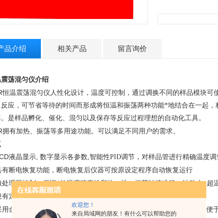
产品介绍
相关产品
留言询价
温震荡混匀仪
介绍
R
恒温震荡混匀仪
人性化设计，温度可控制，通过调换不同的样品模块可
、反应
，可节省等待的时间
而形成
将恒温和振荡两种功能*地结合在一起，
率。是样品孵化、催化、混匀以及保存等反应过程理想的自动化工具。
R
拥有加热、振荡等多用途功能。可以满足不同用户的需求。
点
LCD
,
液晶显示
数字显示各参数,智能性PID调节，对样品管进行精确温度调
具有断电恢复功能，断电恢复后仪器可按原设定程序自动恢复运行
,
微处理器控制，
保证*的温度稳定性和均一性
、振荡转速准确、波动小
超
0~99h59min
设有定时功能，
范围内任意设定培养时间
欢迎您！
采用金属模块，
具有热容量大、热阻小、加热均匀
，便捷的模块更换，便
来自局域网的朋友！有什么可以帮助您的