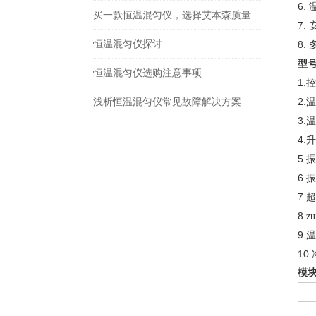
6.
买一款恒温混匀仪，选择艾本森质量没有顾虑
7.
恒温混匀仪探讨
8.
型
恒温混匀仪选购注意事项
1.
控
浅析恒温混匀仪常见故障解决方案
2.
温
3.
温
4.
升
5.
振
6.
振
7.
超
8.
z
9.
温
10.
模