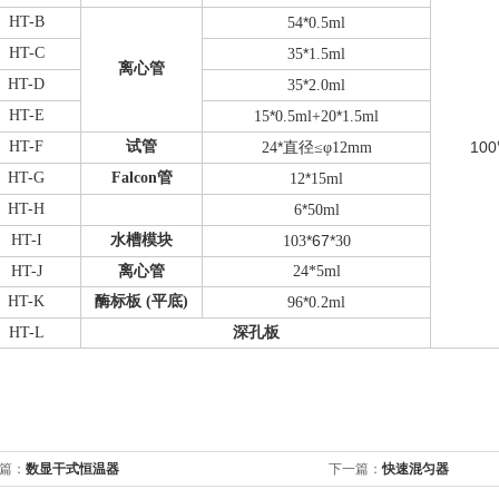
HT-B
*
54
0.5ml
HT-C
*
35
1.5ml
离心管
HT-D
*
35
2.0ml
HT-E
*
*
15
0.5ml+20
1.5ml
HT-F
试管
*
100
24
直径
≤
φ
12mm
HT-G
Falcon
管
*
12
15ml
HT-H
*
6
50ml
HT-I
水槽模块
*
67
*
103
30
HT-J
离心管
24*5ml
HT-K
酶标
板 (平底)
*
96
0.2ml
HT-L
深孔板
篇：
数显干式恒温器
下一篇：
快速混匀器