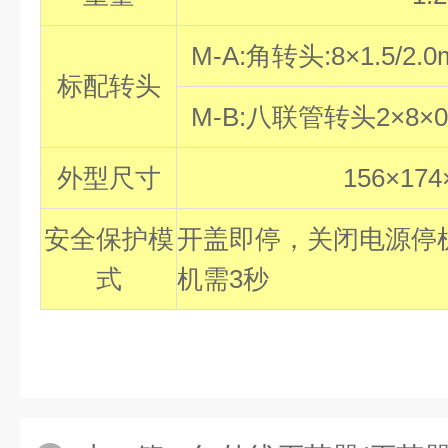
M-A:
角转头:8×1.5/2.0m
标配转头
M-B:
八联管转头2×8×0.
外型尺寸
156
×17
安全保护模
开盖即停，关闭电源停
式
机需3秒