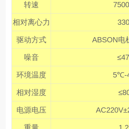
转速
750
相对离心力
33
驱动方式
ABSON
电
噪音
≤4
环境温度
5
℃
-
相对湿度
≤8
电源电压
AC220V
±
重量
1.