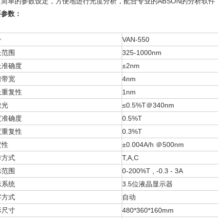
过简单的参数设定，方便地进行光度分析，配合专业的ABSON的分析软
要参数：
号
VAN-550
长范围
325-1000nm
长准确度
±2nm
谱带宽
4nm
长重复性
1nm
散光
≤0.5%T
＠340nm
度准确度
0.5%T
度重复性
0.3%T
定性
±0.004A/h
＠500nm
作方式
T,A,C
示范围
0-200%T , -0.3 - 3A
示系统
3.5
位液晶显示器
零方式
自动
形尺寸
480*360*160mm