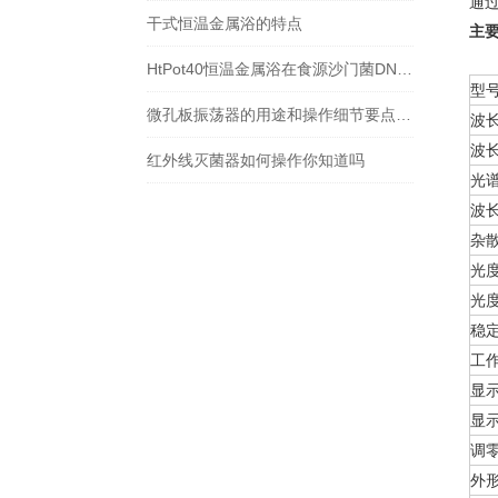
通
干式恒温金属浴的特点
主
HtPot40恒温金属浴在食源沙门菌DNA环介导恒温核酸扩增法检测
型
微孔板振荡器的用途和操作细节要点你知道吗？
波
波
红外线灭菌器如何操作你知道吗
光
波
杂
光
光
稳
工
显
显
调
外