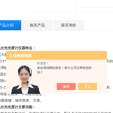
产品介绍
相关产品
留言询价
见分光光度计仪器特点：
宽大的样品室，能容纳5-100mm各种规格的比色皿；
设计*的光学系统、高性能1200条/mm光栅和进口接收器确保仪器有优良
欢迎您！
应用的微机处理技术使操作更加方便；
来自局域网的朋友！有什么可以帮助您的
吗？
器自动调0%A和100%T，手动设置波长；
用LCD显示，读数直观、准确；
S-232
信号输出接口，使用专业的ABSON的分析软件，可实现定量分析
动波长校准、手动波长设定；
薄膜按键，操作简单、方便。
见分光光度计
主要功能：