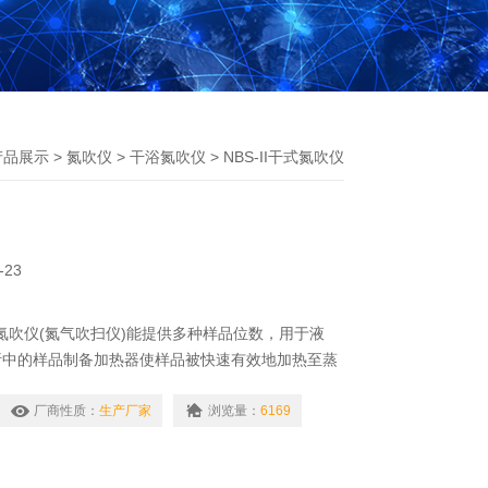
产品展示
>
氮吹仪
>
干浴氮吹仪
> NBS-II干式氮吹仪
-23
的氮吹仪(氮气吹扫仪)能提供多种样品位数，用于液
析中的样品制备加热器使样品被快速有效地加热至蒸
气体腔经气针吹至溶液表面,促进溶液快速蒸发和样
厂商性质：
生产厂家
浏览量：
6169