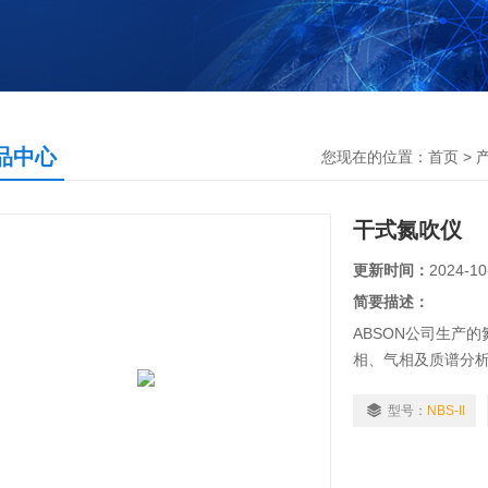
品中心
您现在的位置：
首页
>
干式氮吹仪
更新时间：
2024-10
简要描述：
ABSON公司生产
相、气相及质谱分
发温度,同时气体由
品浓缩
型号：
NBS-II