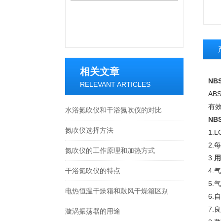
相关文章
NB
RELEVANT ARTICLES
A
有
水浴氮吹仪和干浴氮吹仪的对比
NB
氮吹仪选择方法
1
2
氮吹仪的工作原理和加热方式
3.
用
干浴氮吹仪的特点
4.
5
电热恒温干燥箱和鼓风干燥箱区别
6
7
漩涡振荡器的用途