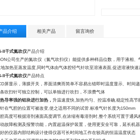
产品介绍
相关产品
留言询价
S-II干式氮吹仪
产品介绍
BSON公司生产的氮吹仪（氮气吹扫仪）能提供多种样品位数，用于液相
效地加热至蒸发温度,同时气体由气体腔经气针吹至溶液表面,促进溶液快速
S-II干式氮吹仪
产品特点
.LCD屏显示，薄膜开关，界面清爽而简单不容易出错即时温度显示、时间
.每条吹扫针可独立控制，可以单独进行吹扫，不浪费气体
热导率强的铝块进行加热
，
升温速度快,加热均匀、控温准确,稳定性高节
气针在气腔的位置可被改变,使之适用不同的试管.标准气针长度为150mm
.气腔高度可根据溶剂液面高度调节,在浓缩有毒溶剂时,整个系统可置于通风
.自动故障检测及报警功能，内置超温保护装置，使用更安全可靠，延长机
.良好的仪器内部结构设计使得仪器可长时间地工作在较高的恒温温度状态