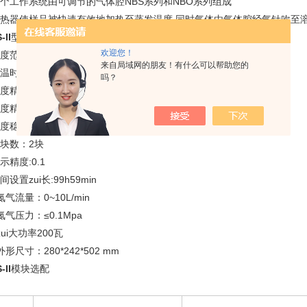
整个工作系统由可调节的气体腔NBS系列和NBO系列组成
.加热器使样品被快速有效地加热至蒸发温度,同时气体由气体腔经气针吹至
-II
型号及参数：NBS-II
欢迎您！
温度范围：高于室温5℃至150℃
来自局域网的朋友！有什么可以帮助您的
升温时间：≤28min从40℃升至150℃）
吗？
温度精度@40~100℃：±0.4℃
温度精度@100~150℃：±1℃
温度稳定性@100：±0.4℃
模块数：2块
显示精度:0.1
时间设置zui长:99h59min
.氮气流量：0~10L/min
.氮气压力：≤0.1Mpa
.zui大功率200瓦
.外形尺寸：280*242*502 mm
-II
模块选配