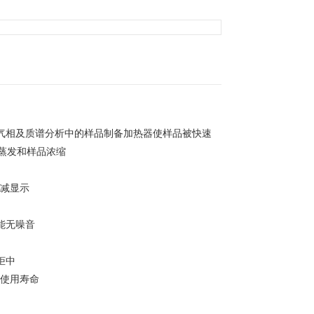
、气相及质谱分析中的样品制备加热器使样品被快速
蒸发和样品浓缩
递减显示
能无噪音
柜中
器使用寿命