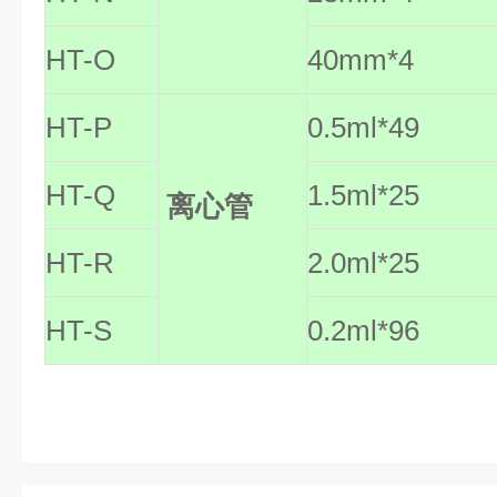
HT-O
40mm*4
HT-P
0.5ml*49
HT-Q
1.5ml*25
离心管
HT-R
2.0ml*25
HT-S
0.2ml*96