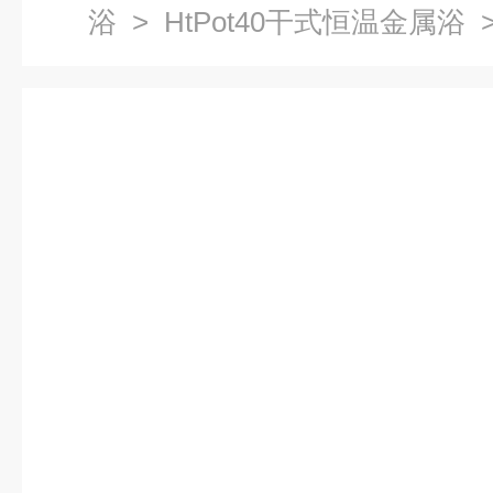
浴
>
HtPot40干式恒温金属浴
>