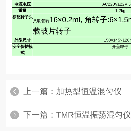
电源电压
AC220V±22V 5
重量
1.2kg
标配转子头
16×0.2ml, 角转子:6×1.5
八联管转
载玻片转子
外型尺寸
150×145×12
安全保护模
开盖即停
式
上一篇：
加热型恒温混匀仪
下一篇：
TMR恒温振荡混匀仪