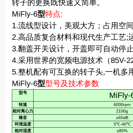
转子的更换既快速又简单。
MiFly-6
型
特点:
1.
流线型设计，美观大方；占用空
2.
高品质复合材料和现代生产工艺;
3.
翻盖开关设计，开盖即可自动停
4.
采用世界的宽频电源技术（85V-2
5.
整机配有可互换的转子头,一机多
MiFly-6
型
型号及技术参数
型号
MiFly-
转速
6000rpm
相对离心力
2100g
噪音
≤65dB
环境温度
5℃-40℃
相对湿度
≤80%