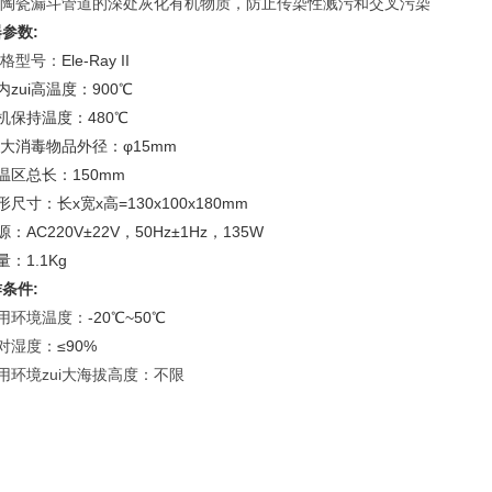
.在陶瓷漏斗管道的深处灰化有机物质，防止传染性溅污和交叉污染
参数:
规格型号：
Ele-Ray II
内zui高温度：900℃
机保持温度：480℃
ui大消毒物品外径：φ15mm
温区总长：150mm
形尺寸：长x宽x高=130x100x180mm
源：AC220V±22V，50Hz±1Hz，135W
量：1.1Kg
条件:
使用环境温度：
-20℃~50℃
对湿度：
≤90%
用环境zui大海拔高度：不限