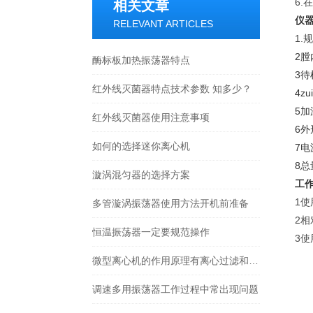
6
相关文章
仪器
RELEVANT ARTICLES
1.
2
膛
酶标板加热振荡器特点
3
待
红外线灭菌器特点技术参数 知多少？
4
z
5
加
红外线灭菌器使用注意事项
6
外
如何的选择迷你离心机
7
电
8
总
漩涡混匀器的选择方案
工作
1
多管漩涡振荡器使用方法开机前准备
2相
恒温振荡器一定要规范操作
3使
微型离心机的作用原理有离心过滤和离心沉降两种
调速多用振荡器工作过程中常出现问题