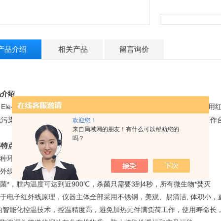
产品介绍
相关产品
留言询价
品介绍
Ele-Ray II型
（红外线灭菌器，
红外线接种环灭菌器）采用
接种环灭菌灯
无污染，无明火、不怕风、使用安全,可广泛应用于生物安全柜、净化工作
欢迎您！
来自局域网的朋友！有什么可以帮助您的
。
吗？
特点:
种环或针消毒灭菌*替代酒精灯
,清洁卫生，安全、方便
.红外线灭菌器工作时不消耗氧，可以用于厌氧室中
灭菌*，膛内温度可达到近
900℃，杀菌只需要3到4秒，所有微生物*焚灭
.基于电子红外线原理，仪器主体全部采用不锈钢，美观、易清洁
, 体积小
.*的智能化控温技术，控温精度高，避免加热元件满负荷工作，使用寿命长