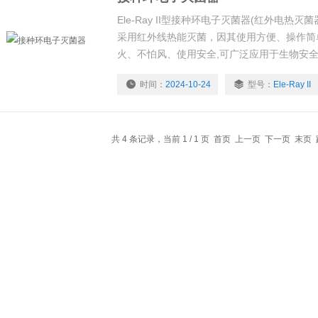
Ele-Ray II型接种环电子灭菌器(红外电热
采用红外线热能灭菌，因其使用方便、操作简
火、不怕风、使用安全,可广泛应用于生物安
旁、流动车上等环境中进行微生物实验
时间：
2024-10-24
型号：
Ele-Ray II
共 4 条记录，当前 1 / 1 页 首页 上一页 下一页 末页