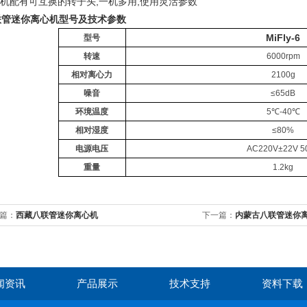
机配有可互换的转子头,一机多用,使用灵活参数
联管迷你离心机型号及技术参数
MiFly-6
型号
转速
6000rpm
相对离心力
2100g
噪音
≤65dB
环境温度
5℃-40℃
相对湿度
≤80%
电源电压
AC220V±22V 5
重量
1.2kg
篇：
西藏八联管迷你离心机
下一篇：
内蒙古八联管迷你
闻资讯
产品展示
技术支持
资料下载