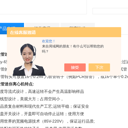
产品介绍
相关产品
留言询价
欢迎您！
来自局域网的朋友！有什么可以帮助您的
吗？
联管迷你离心机简介
ly-6
型八联管迷你离心机（微型离心机，微量离心机）特别适用于微量过
管的慢速离心。该款离心机配备了四种转子。角转子可放置6×1.5ml试管，
管转头可放置16个0.2ml 八联管转子（例如PCR排管），或16个单个
联管迷你离心机特点:
度导流式设计，高速运转不会产生高温影响样品
线型设计，美观大方；占用空间小，
品质复合材料和现代生产工艺;运转平稳；保证安全
盖开关设计，开盖即可自动停止运转；使用方便
用世界的宽频电源技术（85V-220V），保证运行品质;