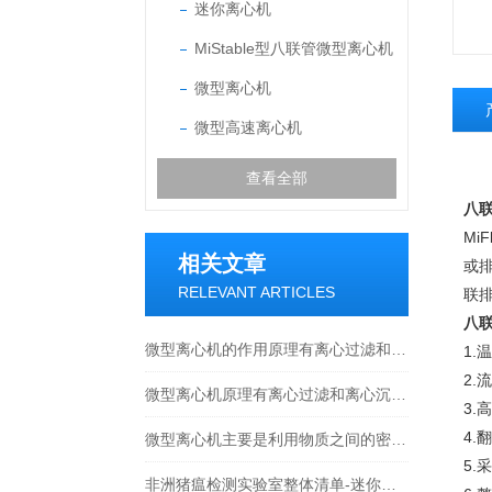
迷你离心机
MiStable型八联管微型离心机
微型离心机
微型高速离心机
查看全部
八
MiF
相关文章
或排
RELEVANT ARTICLES
联排
八
微型离心机的作用原理有离心过滤和离心沉降两种
1.
温
2.
流
微型离心机原理有离心过滤和离心沉降两种
3.
高
4.
翻
微型离心机主要是利用物质之间的密度差来进行工作的
5.
采
非洲猪瘟检测实验室整体清单-迷你离心机