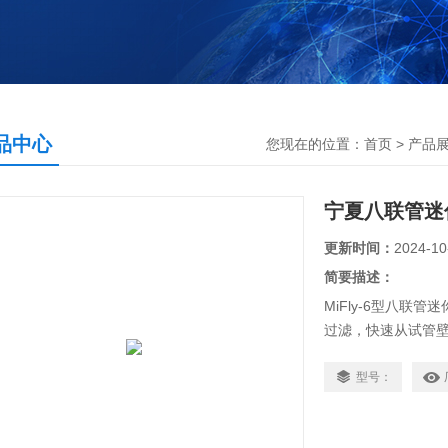
品中心
您现在的位置：
首页
>
产品
宁夏八联管迷
更新时间：
2024-10
简要描述：
MiFly-6型八联
过滤，快速从试管
心。该款离心机配备
配的套管可适用于0.5
型号：
八联管转子（例如PC
转子的更换既快速