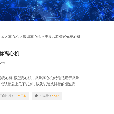
展示
>
离心机
>
微型离心机
> 宁夏八联管迷你离心机
你离心机
-23
管迷你离心机(微型离心机，微量离心机)特别适用于微量
壁或试管盖上甩下试剂，以及试管或排管的慢速离
了四种转子。角转子可放置6×1.5ml试管，配合标
ml和0.2ml试管；八联排管转头可放置16个0.2ml
厂商性质：
生产厂家
浏览量：
4632
R排管），或16个单个0.2ml试管；载玻片转子；
又简单。