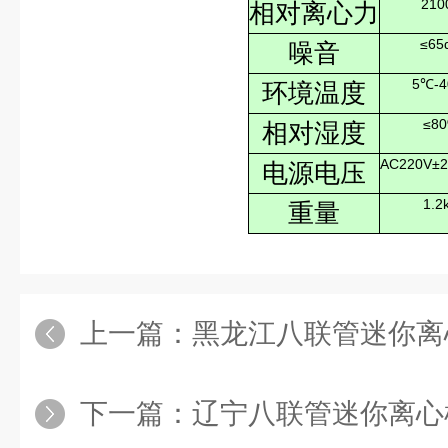
210
相对离心力
≤65
噪音
5℃-
环境温度
≤8
相对湿度
AC220V±2
电源电压
1.2
重量
上一篇：
黑龙江八联管迷你离
下一篇：
辽宁八联管迷你离心