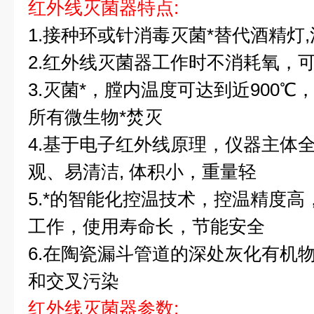
红外线灭菌器
特点:
1.
接
种环或针消毒灭菌*替代酒精灯
2.
红外线灭菌器工作时不消耗氧，
3.
灭菌*，膛内温度可达到近900℃
所有微生物*焚灭
4.
基于电子红外线原理，
仪器主体
观、易清洁, 体积小，重量轻
5.
*的智能化控温技术，控温精度高
工作，使用寿命长，节能安全
6.
在陶瓷漏斗管道的深处灰化有机
和交叉污染
红外线灭菌器
参数: