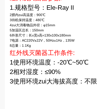
1.
规格型号：Ele-Ray II
2膛内zui高温度：900℃
3待机保持温度：480℃
4zui大消毒物品外径：φ15mm
5加温区总长：150mm
6外形尺寸：长x宽x高=130x100x180mm
7电源：AC220V±22V，50Hz±1Hz，135W
8总量：1.1Kg
红外线灭菌器工作条件:
1
使用环境温度：-20℃~50℃
2
相对湿度：≤90%
3
使用环境zui大海拔高度：不限