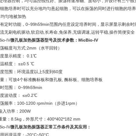
微处理器控制，均匀温控线性好、振荡转速准确、波动小 , 并设计有三个独
.在细胞培养时可以充分地均匀悬起细胞，可以在振荡的同时进行细胞的培
够均匀地被加热
设有定时功能，0~99h59min范围内任意设定培养时间，显示屏显示剩
直流无刷电机驱动,软启动,长寿命,免保养,无级调速,运转平稳,操作简便安全
Bio-IV
微孔板加热振荡器型号及技术参数：
MicBio-IV
振荡幅度与方式:2mm（水平回转）
温度显示精度： 0.1℃
控温精度： ≤±0.5 ℃
温度范围：环境温度以上5度到60度
容量：可放4个标准酶标板和微孔板, 酶标板、细胞培养板
定时范围： 0~99h59min
温度波动度： ≤±0.2℃
振荡频率：100-1200 rpm/min（步进1rpm）
.输入功率：200W
.重量：8.5kg，外形尺寸：400*402*182 mm
Bio-IV
微孔板加热振荡器正常工作条件及其应用：
使用环境温度：-20°C~50°C