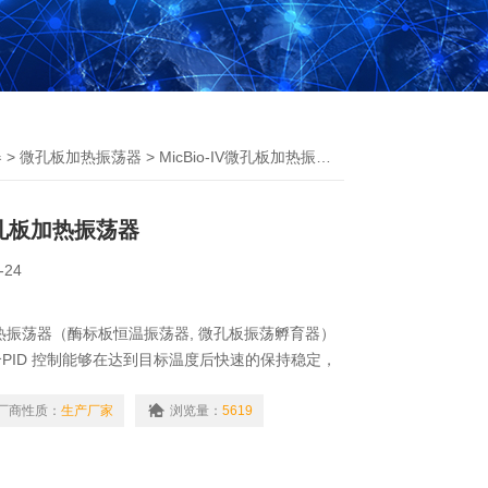
器
>
微孔板加热振荡器
> MicBio-IV微孔板加热振荡器
V微孔板加热振荡器
-24
孔板加热振荡器（酶标板恒温振荡器, 微孔板振荡孵育器）
PID 控制能够在达到目标温度后快速的保持稳定，
形成的，产品设计紧凑而严密,占用的空间范围小，
便、噪音低、无污染；温度、振荡、时间LCD显
厂商性质：
生产厂家
浏览量：
5619
作简单等特点