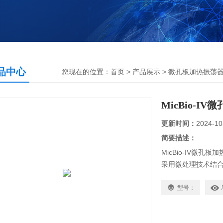
品中心
您现在的位置：
首页
>
产品展示
>
微孔板加热振荡
MicBio-I
更新时间：
2024-10
简要描述：
MicBio-IV微
采用微处理技术结合
可节省等待的时间而
带来更多的自由和方
型号：
示，美观大方，操