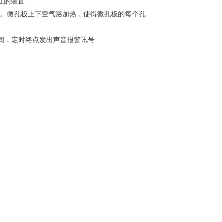
立的装置
养。微孔板上下空气浴加热，使得微孔板的每个孔
余时间，定时终点发出声音报警讯号