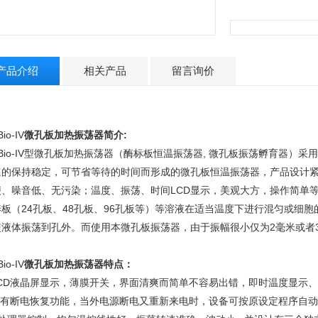
产品介绍
相关产品
留言询价
Bio-IV
微孔板加热振荡器简介:
cBio-IV型微孔板加热振荡器（酶标板恒温振荡器, 微孔板振荡孵育器）
速的保持稳定，可节省等待的时间而形成的微孔板恒温振荡器，产品设计紧
便、噪音低、无污染；温度、振荡、时间LCD显示，美观大方，操作简单等特
养板（24孔板、48孔板、96孔板等）等溶液在适当温度下进行混匀或细
使液体振荡到孔外。而使用本微孔板振荡器，由于振幅很小仅为2毫米或者
；
Bio-IV
微孔板加热振荡器特点：
.LCD液晶屏显示，薄膜开关，界面清爽而简单不容易出错，即时温度显示
.具有断电恢复功能，当外电源断电又重新来电时，设备可按原设定程序自