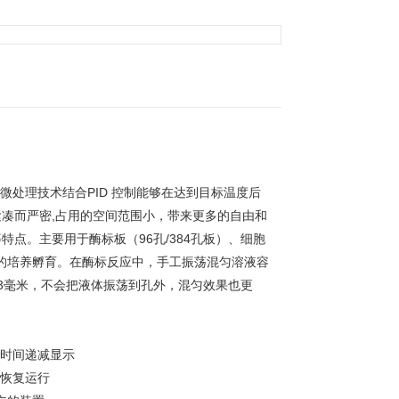
采用微处理技术结合PID 控制能够在达到目标温度后
凑而严密,占用的空间范围小，带来更多的自由和
点。主要用于酶标板（96孔/384孔板）、细胞
胞的培养孵育。在酶标反应中，手工振荡混匀溶液容
3毫米，不会把液体振荡到孔外，混匀效果也更
、时间递减显示
动恢复运行