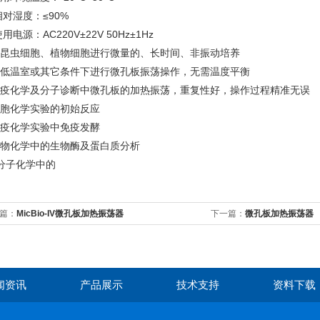
 相对湿度：≤90%
 使用电源：AC220V±22V 50Hz±1Hz
.对昆虫细胞、植物细胞进行微量的、长时间、非振动培养
.在低温室或其它条件下进行微孔板振荡操作，无需温度平衡
.免疫化学及分子诊断中微孔板的加热振荡，重复性好，操作过程精准无误
细胞化学实验的初始反应
免疫化学实验中免疫发酵
.生物化学中的生物酶及蛋白质分析
分子化学中的
篇：
MicBio-IV微孔板加热振荡器
下一篇：
微孔板加热振荡器
闻资讯
产品展示
技术支持
资料下载