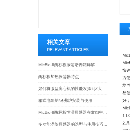
相关文章
RELEVANT ARTICLES
Mic
Mi
MicBio-II酶标板振荡培养箱详解
快
酶标板加热振荡器特点
方
培
如何将微型离心机的性能发挥到Z大
易
箱式电阻炉/马弗炉安装与使用
好
Mic
MicBio-II酶标板恒温振荡器在禽肉中氯霉素药残的快速检测使用
1
2
多功能涡旋振荡器的选型与使用技巧 实验室样品混匀振荡操作全攻略