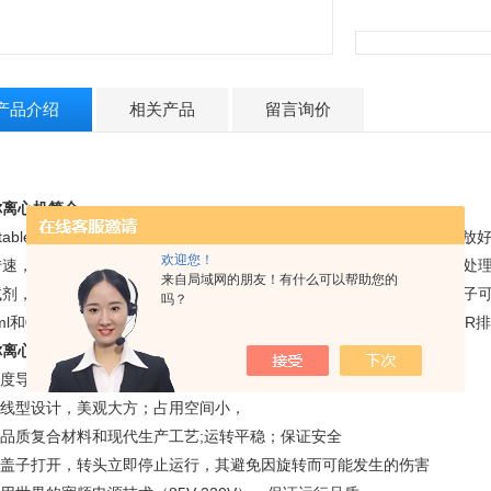
产品介绍
相关产品
留言询价
你离心机简介
table
型迷你离心机（微型离心机，微量离心机）
操作简单方便，仅需放好
欢迎您！
转速，其离心力均匀快速的施加到微量管的管帽和管壁上，特别适用于处理
来自局域网的朋友！有什么可以帮助您的
试剂，以及试管或排管的慢速离心。该款离心机配备了四种转子。角转子可放
吗？
5ml和0.2ml试管；八联排管转头可放置
2
×8×0.2ml
八联管转子（例如PCR排管
离心机特点:
度导流式设计，高速运转不会产生高温影响样品
线型设计，美观大方；占用空间小，
品质复合材料和现代生产工艺;运转平稳；保证安全
盖子打开，转头立即停止运行，其避免因旋转而可能发生的伤害