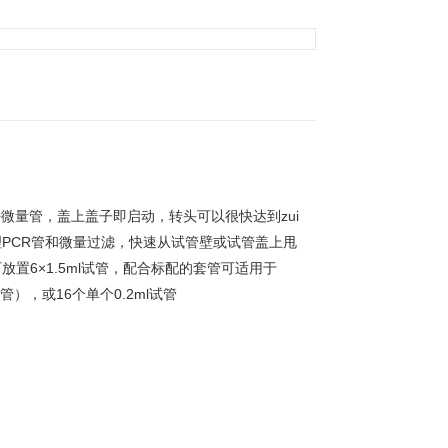
微量管，盖上盖子即启动，转头可以很快达到zui
PCR管和
微量过滤，快速从试管壁或试管盖上甩
置6×1.5ml试管，配合标配的套管可适用于
），或16个单个0.2ml试管