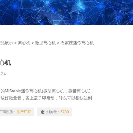
产品展示
>
离心机
>
微型离心机
> 石家庄迷你离心机
心机
-24
MiStable迷你离心机(微型离心机，微量离心机)
需放好微量管，盖上盖子即启动，转头可以很快达到
力均匀快速的施加到微量管的管帽和管壁上，特别适
微量过滤，快速从试管壁或试管盖上甩下试剂，以及
厂商性质：
生产厂家
浏览量：
5730
离心。该款离心机配备了四种转子