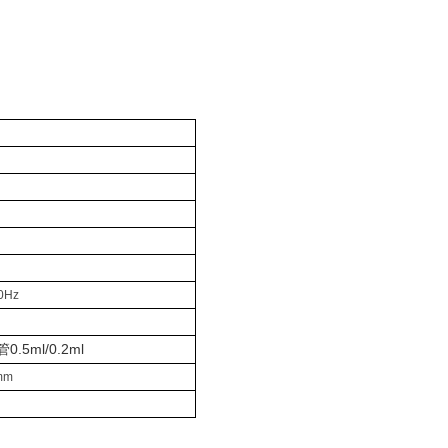
0Hz
0.5ml/0.2ml
mm