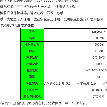
用世界的宽频电源技术（85V-220V），保证运行品质;
机配有多个可互换的转子头,一机多用,使用灵活参数
橡胶底座保持机器在运转过程中不发生移动
以作为验室个人使用，放在实验台上使用，也可以在低温冷环境中使用
你离心机型号及技术参数
MiStable
型号
转速
6000rpm
相对离心力
2000g
噪音
≤65dB
环境温度
5℃-40℃
相对湿度
≤80%
电源电压
AC220V±22V 5
重量
1.0kg
2×8×0.2ml, 角转头:6×1.5ml，套管
标配转头
八联管转头
外型尺寸
150×140×110
安全保护模式
开盖即停
本森提供进口品质的迷你离心机，免费保修一年，终身维修，：