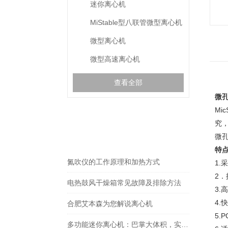
迷你离心机
MiStable型八联管微型离心机
微型离心机
微型高速离心机
查看全部
微
Mic
相关文章
究
RELEVANT ARTICLES
微
特
氮吹仪的工作原理和加热方式
1.
采
2
．
电热鼓风干燥箱常见故障及排除方法
3.
高
4.
快
合肥艾本森为您解说离心机
5.P
多功能迷你离心机：巴掌大体积，实验室、检验科微量离心超方便