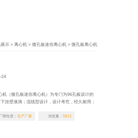
品展示
>
离心机
>
微孔板迷你离心机
> 微孔板离心机
-24
板离心机（微孔板迷你离心机）为专门为96孔板设计的
离下挂壁液滴；流线型设计，设计考究，经久耐用；
、精巧；微孔板由离心机顶部插槽垂直装入离心机转
张力的作用下保持在微孔板底部，因此不必担心漏
厂商性质：
生产厂家
浏览量：
5813
部的按钮，转子会瞬时加速到2500转/分，松开按
转子停止