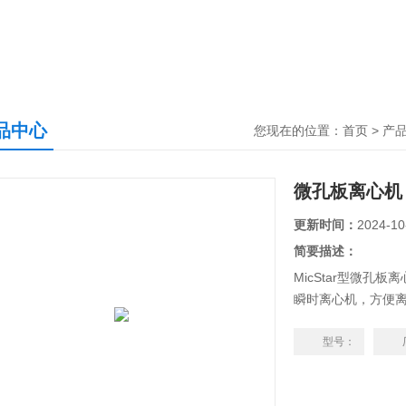
品中心
您现在的位置：
首页
>
产
微孔板离心机
更新时间：
2024-10
简要描述：
MicStar型微孔
瞬时离心机，方便
占用空间小；设计*
子内，液体在表面
型号：
液。 按下离心机前
钮，启动制动阀，