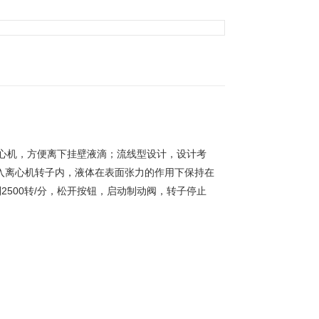
心机，方便离下挂壁液滴；
流线型设计，
设计考
入离心机转子内，液体在表面张力的作用下保持在
500转/分，松开按钮，启动制动阀，转子停止