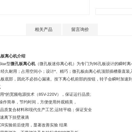
产品介绍
相关产品
留言询价
孔板离心机
介绍
Star
型
微孔板离心机
（微孔板迷你离心机）为专门为96孔板设计的瞬时离
，经久耐用
；占用空间小
；设计*、精巧；微孔板由离心机顶部插槽垂直装
孔板底部，因此不必担心漏液。按下离心机前部的按钮，转子会瞬时加速到2
点
用*的宽频电源技术（85V-220V），保证运行品质;
操作简单，节约时间，方便使用
外观精美，
品质复合材料和现代生产工艺;运转平稳；保证安全
速离下挂壁液滴
CR
实验前后使用，显著改善实验 结果