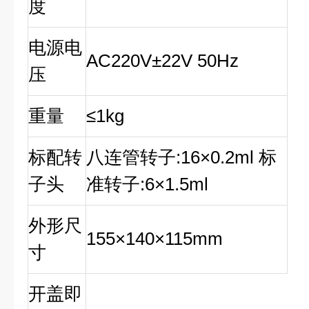
度
电源电
AC220V±22V 50Hz
压
重量
≤1kg
标配转
八连管转子:16×0.2ml 标
子头
准转子:6×1.5ml
外形尺
155×140×115mm
寸
开盖即