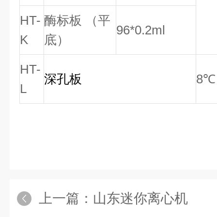
HT-
酶标
板 （平
96
*0.2ml
K
底）
HT-
深孔板
8
℃
L
上一篇：
山东迷你离心机