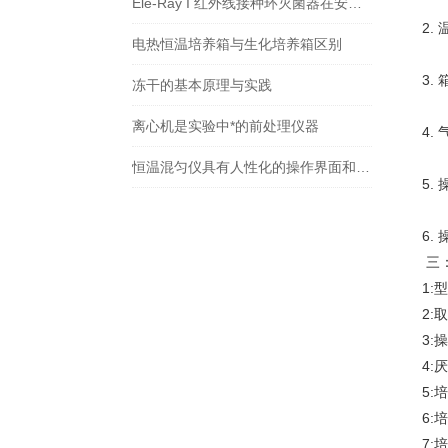
Ele-Ray I 红外线接种环灭菌器在安全柜作用
2
电热恒温培养箱与生化培养箱区别
3
冻干的基本原理与实践
离心机是实验中*的前处理仪器
4
恒温混匀仪具有人性化的操作界面和简单的操作流程
5
6
三
1:
2:
3:
4
5:
6:
7: