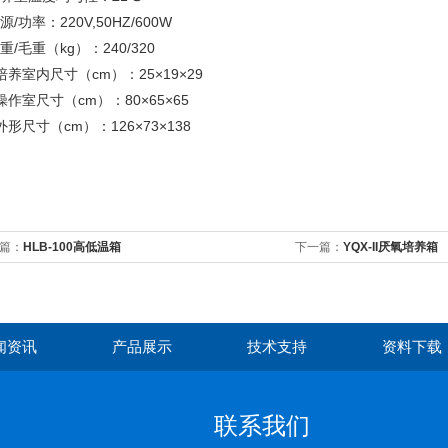
电源/功率：220V,50HZ/600W
净重/毛重（kg）：240/320
:培养室内尺寸（cm）：25×19×29
:操作室尺寸（cm）：80×65×65
:外形尺寸（cm）：126×73×138
篇：
HLB-100高低温箱
下一篇：
YQX-II厌氧培养箱
闻资讯
产品展示
技术支持
资料下载
联系我们