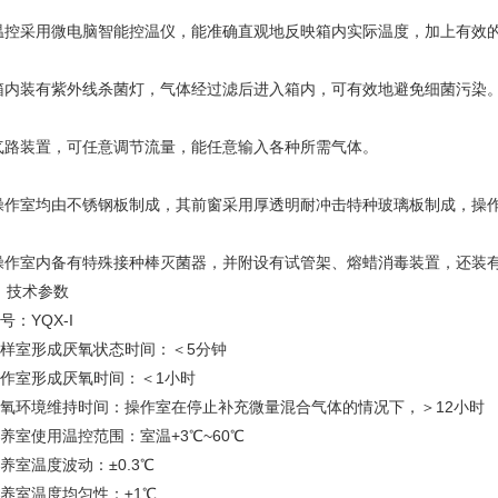
. 温控采用微电脑智能控温仪，能准确直观地反映箱内实际温度，加上有效
. 箱内装有紫外线杀菌灯，气体经过滤后进入箱内，可有效地避免细菌污染
. 气路装置，可任意调节流量，能任意输入各种所需气体。
. 操作室均由不锈钢板制成，其前窗采用厚透明耐冲击特种玻璃板制成，操
. 操作室内备有特殊接种棒灭菌器，并附设有试管架、熔蜡消毒装置，还装
：
技术参数
型号：YQX-I
取样室形成厌氧状态时间：＜5分钟
操作室形成厌氧时间：＜1小时
:厌氧环境维持时间：操作室在停止补充微量混合气体的情况下，＞12小时
培养室使用温控范围：室温+3℃~60℃
培养室温度波动：±0.3℃
培养室温度均匀性：±1℃