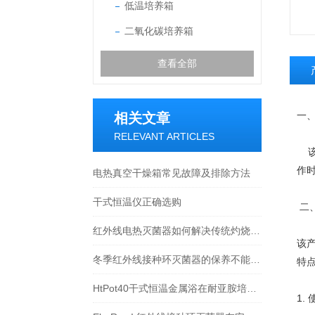
低温培养箱
二氧化碳培养箱
查看全部
一
相关文章
RELEVANT ARTICLES
该
作
电热真空干燥箱常见故障及排除方法
干式恒温仪正确选购
二
红外线电热灭菌器如何解决传统灼烧灭菌的安全隐患？
该
冬季红外线接种环灭菌器的保养不能丢失
特
HtPot40干式恒温金属浴在耐亚胺培南铜绿假单胞菌CARB-3基因发现中的应用
1