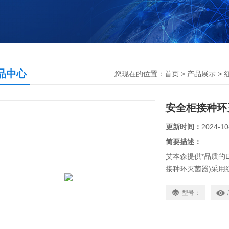
品中心
您现在的位置：
首页
>
产品展示
>
安全柜接种环
更新时间：
2024-10
简要描述：
艾本森提供*品质的E
接种环灭菌器)采用
无污染，无明火、不
作台、抽风机旁、流
型号：
牌！