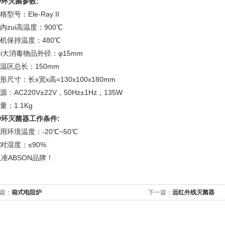
种环灭菌
参数:
规格型号：Ele-Ray II
膛内zui高温度：900℃
待机保持温度：480℃
zui大消毒物品外径：φ15mm
加温区总长：150mm
外形尺寸：长x宽x高=130x100x180mm
电源：AC220V±22V，50Hz±1Hz，135W
总量：1.1Kg
种环灭菌器工作条件:
用环境温度：-20℃~50℃
对湿度：≤90%
准ABSON品牌！
篇：
箱式电阻炉
下一篇：
远红外线灭菌器