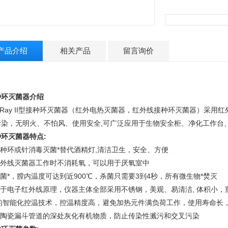
产品介绍
相关产品
留言询价
种环灭菌器
介绍
Ray II
型接种环灭菌器（红外电热灭菌器，红外线接种环灭菌器）采用红
污染，无明火、不怕风、使用安全,可广泛应用于生物安全柜、净化工作台
种环灭菌器
特点:
种环或针消毒灭菌*替代酒精灯,清洁卫生，安全、方便
外线灭菌器工作时不消耗氧，可以用于厌氧室中
菌*，膛内温度可达到近900℃，杀菌只需要3到4秒，所有微生物*焚灭
于电子红外线原理，
仪器主体全部采用不锈钢，美观、易清洁, 体积小，
的智能化控温技术，控温精度高，避免加热元件满负荷工作，使用寿命长
陶瓷漏斗管道的深处灰化有机物质，防止传染性溅污和交叉污染