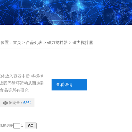
的位置：
首页
>
产品列表
>
磁力搅拌器
>
磁力搅拌器
将液体放入容器中后 将搅拌
成圆周循环运动从而达到
查看详情
,食品等所有研究
浏览量：
6864
 跳转到第
页