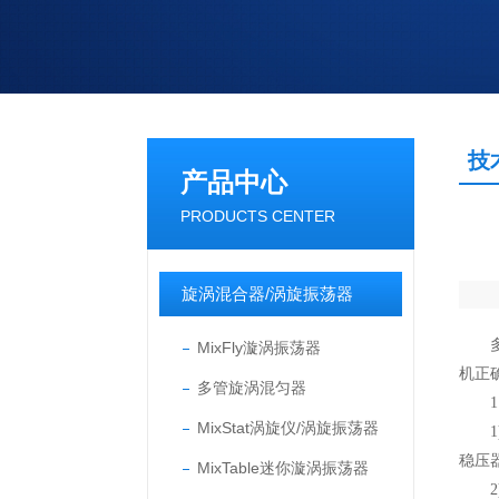
技
产品中心
PRODUCTS CENTER
旋涡混合器/涡旋振荡器
多功
MixFly漩涡振荡器
机正
多管旋涡混匀器
1、
MixStat涡旋仪/涡旋振荡器
1)
稳压
MixTable迷你漩涡振荡器
2)