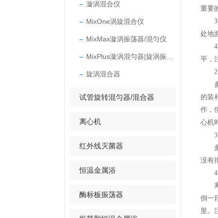
漩涡混合仪
重要
MixOne涡旋混合仪
3)
处地
MixMax漩涡振荡器/混匀仪
4)
MixPlus漩涡混匀器|旋涡振荡器
平，
2、
旋涡混合器
多功
试管旋转混匀器/混合器
的装
作，
离心机
心机
3、
红外线灭菌器
多功
没有
恒温金属浴
4、
离心
酶标板振荡器
倒一
里。