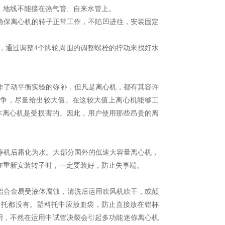
，地线不能接在热气管、自来水管上。
确保离心机的转子正常工作，不陷凹进往，安装固定
，通过调整4个脚轮周围的调整螺栓的拧动来找好水
了动平衡实验的弥补，但凡是离心机，都有其容许
竞争，尽量给出较大值。在这较大值上离心机能够工
你离心机是受损害的。因此，用户使用那些昂贵的离
机后霜化为水。大部分国外的低速大容量离心机，
在重新安装转子时，一定要装好，防止失事端。
合金易受液体腐蚀，清洗后运用吹风机吹干，或颠
料托都没有。塑料托中应放血袋，防止直接放在铝杯
用，不然在运用中试管决裂会引起多功能迷你离心机