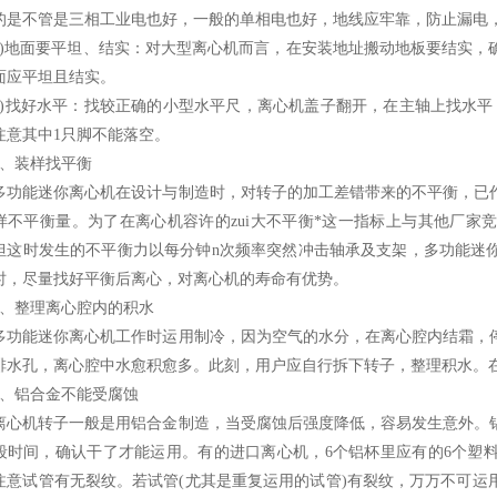
的是不管是三相工业电也好，一般的单相电也好，地线应牢靠，防止漏电
地面要平坦、结实：对大型离心机而言，在安装地址搬动地板要结实，
面应平坦且结实。
找好水平：找较正确的小型水平尺，离心机盖子翻开，在主轴上找水平
注意其中1只脚不能落空。
装样找平衡
能迷你离心机在设计与制造时，对转子的加工差错带来的不平衡，已作
样不平衡量。为了在离心机容许的zui大不平衡*这一指标上与其他厂家
但这时发生的不平衡力以每分钟n次频率突然冲击轴承及支架，多功能迷
时，尽量找好平衡后离心，对离心机的寿命有优势。
整理离心腔内的积水
能迷你离心机工作时运用制冷，因为空气的水分，在离心腔内结霜，停
排水孔，离心腔中水愈积愈多。此刻，用户应自行拆下转子，整理积水。
铝合金不能受腐蚀
机转子一般是用铝合金制造，当受腐蚀后强度降低，容易发生意外。铝
段时间，确认干了才能运用。有的进口离心机，6个铝杯里应有的6个塑
注意试管有无裂纹。若试管(尤其是重复运用的试管)有裂纹，万万不可运