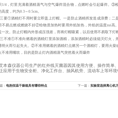
积1/4，灯里充满着酒精蒸气与空气爆炸混合物，点燃时会引起爆炸。③
高度，约为0.3～0.5cm。
）三要①酒精灯不用时要立即盖上灯帽。一是防止酒精挥发造成浪费；二
用不易点燃或燃烧不好②给物质加热时要用外焰加热，外焰的温度zui高
盖一次。防止灯帽内外形成压强差，而将灯帽吸紧，以后使用不易取下灯
）三不准①不准向燃着的酒精灯里添加酒精，添加酒精时必须熄灭灯火，
遇明火而引起失火。②不准用燃着的酒精灯点燃另一个酒精灯，要用火柴
火不准用嘴吹，目的是防止灯内酒精蒸气突然着火而爆炸
艾本森仪器公司生产的
红外线灭菌器
因其使用方便、操作简单、
泛应用于生物安全柜、净化工作台、抽风机旁、流动车上等环境
篇：
电热恒温干燥箱具有哪些特点
下一篇：
实验室选择离心机