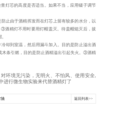
检查灯芯的高度是否适当。如果不当，应用镊子调节
是防止由于酒精挥发而在灯芯上留有较多的水分，以
。③酒精灯不用时要用灯帽盖灭。待盖帽熄灭后，拔
帽。
并冷却到室温，然后用漏斗加入。目的是防止溢出酒
或木条引燃，目的是防止酒精溢出引起失火。③酒精
对环境无污染，无明火、不怕风、使用安全,
中进行微生物实验来代替酒精灯了
方法
返回列表>>