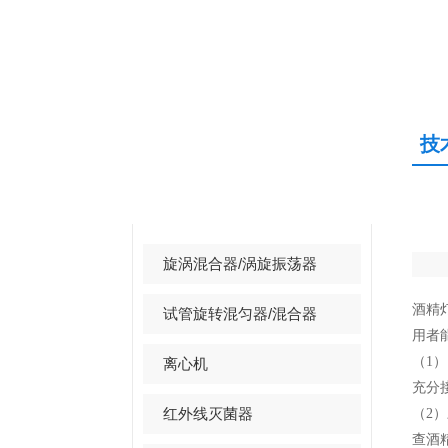
技
产品中心
PRODUCTS CENTER
旋涡混合器/涡旋振荡器
酒精
试管旋转混匀器/混合器
用者
（1
离心机
充分
红外线灭菌器
（2
查酒