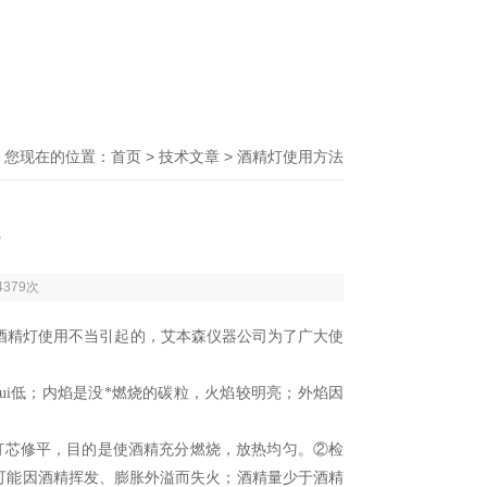
您现在的位置：
首页
>
技术文章
> 酒精灯使用方法
4379次
酒精灯使用不当引起的，艾本森仪器公司为了广大使
ui低；内焰是没*燃烧的碳粒，火焰较明亮；外焰因
灯芯修平，目的是使酒精充分燃烧，放热均匀。②检
燃是可能因酒精挥发、膨胀外溢而失火；酒精量少于酒精