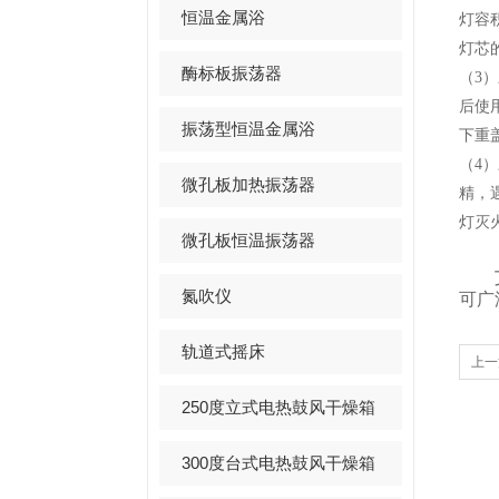
恒温金属浴
灯容
灯芯的
酶标板振荡器
（3
后使
振荡型恒温金属浴
下重
（4
微孔板加热振荡器
精，
灯灭
微孔板恒温振荡器
氮吹仪
可广
轨道式摇床
上一
250度立式电热鼓风干燥箱
300度台式电热鼓风干燥箱