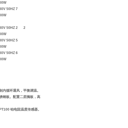
00W
80V 50HZ 7
00W
80V 50HZ 2
2
00W
80V 50HZ 5
00W
80V 50HZ 6
00W
制内循环通风，平衡调温。
锈钢板。
配置二层搁板，高
PT100
铂电阻温度传感器。