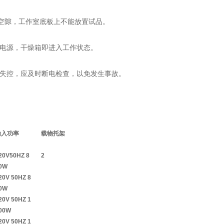
有空隙，工作室底板上不能放置试品。
电源，干燥箱即进入工作状态。
失控，应及时断电检查，以免发生事故。
输入功率
载物
托架
20V50HZ 8
2
0W
20V 50HZ 8
0W
20V 50HZ 1
00W
20V 50HZ 1