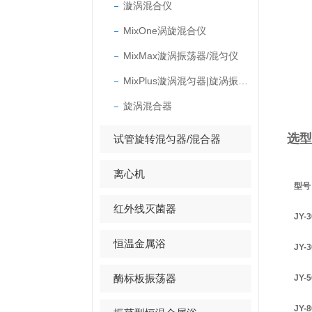
漩涡混合仪
（4
MixOne涡旋混合仪
（5
（6
MixMax漩涡振荡器/混匀仪
（7
MixPlus漩涡混匀器|旋涡振荡器
（8
（9
旋涡混合器
选型
试管旋转混匀器/混合器
离心机
型号
红外线灭菌器
JY-3
恒温金属浴
JY-
酶标板振荡器
JY-
JY-8