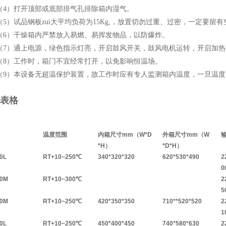
）打开顶部或底部排气孔排除箱内湿气。
）试品钢板zui大平均负荷为15Kg,，放置切勿过重、过密，一定要留
）干燥箱内严禁放入易燃、易挥发物品，以防爆炸。
）通上电源，绿色指示灯亮，开启鼓风开关，鼓风电机运转，开启加热
）工作时，箱门不宜经常打开，以免影响恒温场。
）本设备无超温保护装置，故工作时应有专人监测箱内温度，一旦温度
表格
温度范围
内箱尺寸
mm（W*D
外箱尺寸
mm（W
*H
）
*D*H
）
0L
RT+10~250℃
340*320*320
620*530*490
2
0
30M
RT+10~300℃
2
5
50M
RT+10~250℃
420*350*350
710**520*520
2
1
0L
RT+10~250℃
450*400*450
740*580*630
2