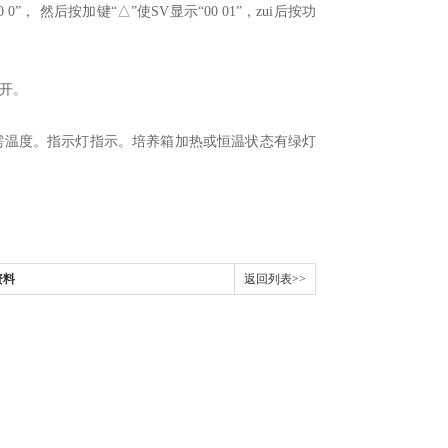
0”， 然后按加键“△”使SV显示“00 01”，zui后按功
开。
需温度。指示灯指示。培养箱加热或恒温状态有绿灯
资料
返回列表>>