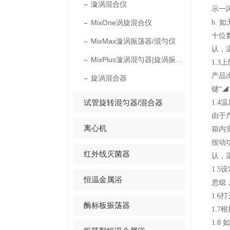
漩涡混合仪
示一闪
MixOne涡旋混合仪
b. 
十位数
MixMax漩涡振荡器/混匀仪
认，
MixPlus漩涡混匀器|旋涡振荡器
1.3
产品
旋涡混合器
键“◢
试管旋转混匀器/混合器
1.4
由于
离心机
箱内
按动功
红外线灭菌器
认，
1.
恒温金属浴
忽熄
1.
酶标板振荡器
1.
1.