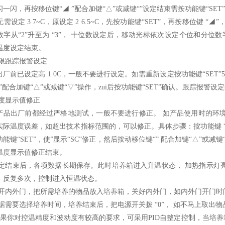
一闪，再按移位键“◢ ”配合加键“△”或减键“”设定结束需按功能键“SET
如无需设定 3 7~C，原设定 2 6.5~C，先按功能键“SET”，再按移位键
字从“2”升至为 “3”， 十位数设定后，移动光标依次设定个位和分位数字， 
温度设定结束。
上限跟踪报警设定
出厂前已设定高 1 0C，一般不要进行设定。如需重新设定按功能键“SET”
”配合加键“△”或减键“▽”操作，zui后按功能键“SET”确认。跟踪报警设
温度显示值修正
产品出厂前都经过严格地测试，一般不要进行修正。 如产品使用时的环
实际温度误差，如超出技术指标范围的，可以修正。具体步骤：按功能键 “SE
能键“SET”，使”显示“SC”修正，然后按动移位键“” 配合加键“△”或减键
温度显示值修正结束。
5设定结束后，各项数据长期保存。此时培养箱进入升温状态， 加热指示
，反复多次，控制进入恒温状态。
6打开内外门，把所需培养的物品放入培养箱，关好内外门，如内外门开门
7根据需要选择培养时间，培养结束后，把电源开关拨 “0”， 如不马上取出
8 如果你对控温精度和波动度有较高的要求，可采用PID自整定控制，当培养