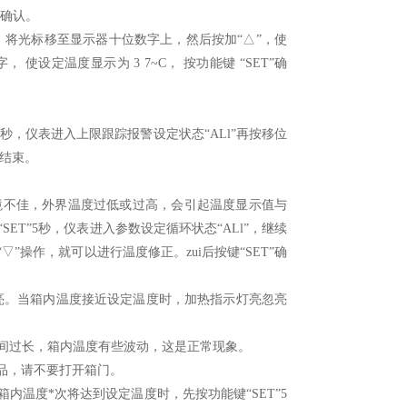
”确认。
 “◢”， 将光标移至显示器十位数字上，然后按加“△”，使
使设定温度显示为 3 7~C， 按功能键 “SET”确
5秒，仪表进入上限跟踪报警设定状态“ALl”再按移位
定结束。
境不佳，外界温度过低或过高，会引起温度显示值与
T”5秒，仪表进入参数设定循环状态“ALl”，继续
“▽”操作，就可以进行温度修正。zui后按键“SET”确
灯亮。当箱内温度接近设定温度时，加热指示灯亮忽亮
时间过长，箱内温度有些波动，这是正常现象。
物品，请不要打开箱门。
箱内温度*次将达到设定温度时，先按功能键“SET”5