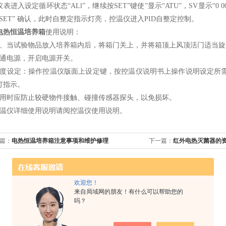
表进入设定循环状态“ALl”，继续按SET”键使”显示“ATU”，SV显示“0 00 
“SET” 确认，此时自整定指示灯亮，控温仪进入PID自整定控制。
电热恒温培养箱
使用说明：
当试验物品放入培养箱内后，将箱门关上，并将箱顶上风顶活门适当旋
接通电源，开启电源开关。
温度设定：操作控温仪版面上设定键，按控温仪说明书上操作说明设定所
灯指示。
使用时应防止较硬物件接触、碰撞传感器探头，以免损坏。
控温仪详细使用说明请阅控温仪使用说明。
篇：
电热恒温培养箱注意事项和维护修理
下一篇：
红外电热灭菌器的
欢迎您！
来自局域网的朋友！有什么可以帮助您的
吗？