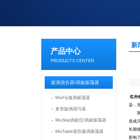
新
产品中心
PRODUCTS CENTER
旋涡混合器/涡旋振荡器
红外
MixFly漩涡振荡器
染，
多管旋涡混匀器
我
MixStat涡旋仪/涡旋振荡器
造成
长期
MixTable迷你漩涡振荡器
影响