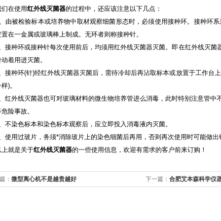
们在使用
红外线灭菌器
的过程中，还应该注意以下几点：
由被检验标本或培养物中取材观察细菌形态时，必须使用接种环。接种环系采用
安置在一金属或玻璃棒上制成。无环者则称接种针。
接种环或接种针每次使用前后，均须用红外线灭菌器灭菌。即在红外线灭菌器
转动着用进灭菌。
接种环(针)经红外线灭菌器灭菌后，需待冷却后再沾取标本或放置于工作台上
样)。
红外线灭菌器也可对玻璃材料的微生物培养管进么消毒，此时特别注意管中不
等危险事故。
不染色标本和染色标本观察后，应立即投入消毒液内灭菌。
使用过玻片，务须*消除玻片上的染色细菌后再用，否则再次使用时可能做出
就是关于
红外线灭菌器
的一些使用信息，欢迎有需求的客户前来订购！
篇：
微型离心机不是越贵越好
下一篇：
合肥艾本森科学仪