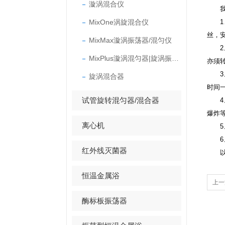
漩涡混合仪
我
MixOne涡旋混合仪
1、
丝，
MixMax漩涡振荡器/混匀仪
2、
MixPlus漩涡混匀器|旋涡振荡器
亦须
3、
旋涡混合器
时间一
试管旋转混匀器/混合器
4、
爆炸
离心机
5、
6、
红外线灭菌器
以上
恒温金属浴
上一
酶标板振荡器