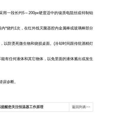
一段长约5～200px硬度适中的镍质电阻丝或特制铂
内*烧灼1次，在红外线灭菌器腔内金属棒或玻璃棒部分
，以防烫死微生物和烧损桌面。(冷却时间跟传统酒精灯
能有任何液体和其它物体，以免里面的液体溅出或发生
错误诊断。
器提醒您关注恒温器工作原理
返回列表>>