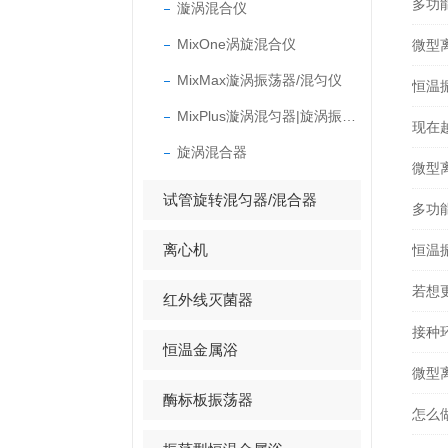
多功
漩涡混合仪
MixOne涡旋混合仪
微型
MixMax漩涡振荡器/混匀仪
恒温
MixPlus漩涡混匀器|旋涡振荡器
现在
旋涡混合器
微型
试管旋转混匀器/混合器
多功
离心机
恒温
若想
红外线灭菌器
接种
恒温金属浴
微型
酶标板振荡器
怎么