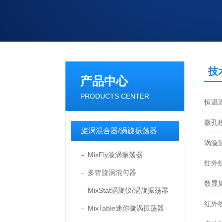
技
产品中心
PRODUCTS CENTER
恒温
微孔
旋涡混合器/涡旋振荡器
涡漩
MixFly漩涡振荡器
红外
多管旋涡混匀器
数显
MixStat涡旋仪/涡旋振荡器
红外
MixTable迷你漩涡振荡器